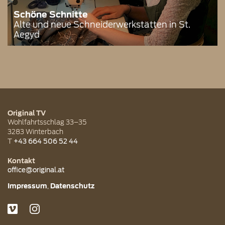
Schöne Schnitte
Alte und neue Schneiderwerkstätten in St.
Aegyd
Original TV
Wohlfahrtsschlag 33–35
3283
Winterbach
T
+43 664 506 52 44
Kontakt
office@original.at
Impressum
Datenschutz