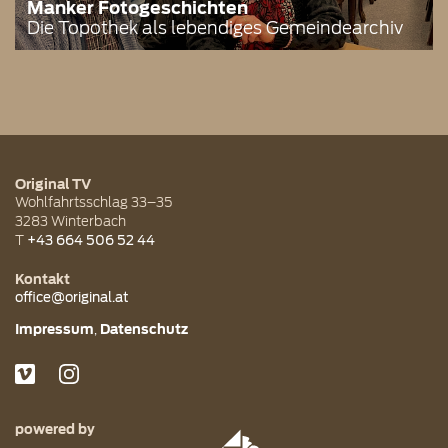
Manker Fotogeschichten
Die Topothek als lebendiges Gemeindearchiv
Original TV
Wohlfahrtsschlag 33–35
3283
Winterbach
T
+43 664 506 52 44
Kontakt
office@original.at
Impressum
Datenschutz
powered by