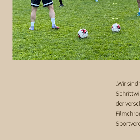
„Wir sind
Schrittw
der versc
Filmchron
Sportvere