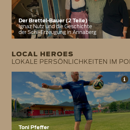
Der Brettel-Bauer (2 Teile)
Ignaz Nutz und die Geschichte
der Schi-Erzeugung in Annaberg
LOCAL HEROES
LOKALE PERSÖNLICHKEITEN IM P
Toni Pfeffer