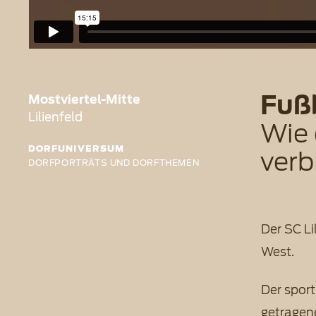
Fußb
Mostviertel-Mitte
Lilienfeld
Wie 
DORFUNIVERSUM
verb
DORFPORTRÄTS UND DORFTHEMEN
Der SC Li
West.
Der sport
getragene