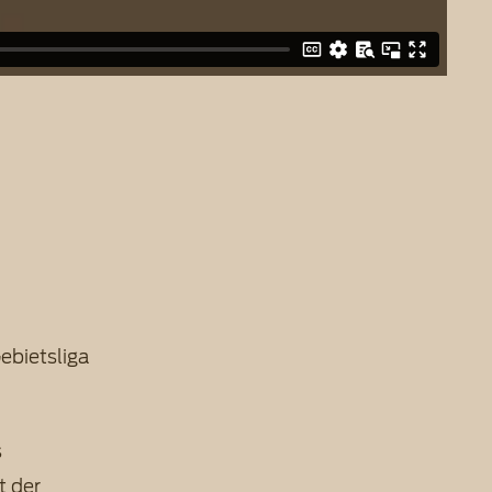
n
ebietsliga
s
t der